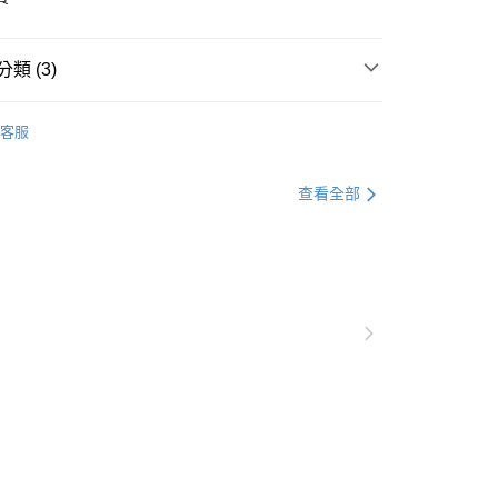
類 (3)
品★
客服
50，滿NT$10,000(含以上)免運費
153×190cm
80免運
 床包/枕頭保潔墊 枕巾
查看全部
00，滿NT$880(含以上)免運費