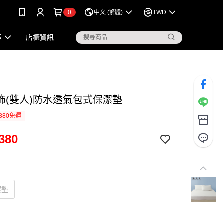
0
中文 (繁體)
TWD
區
店櫃資訊
飾(雙人)防水透氣包式保潔墊
880免運
380
潔墊