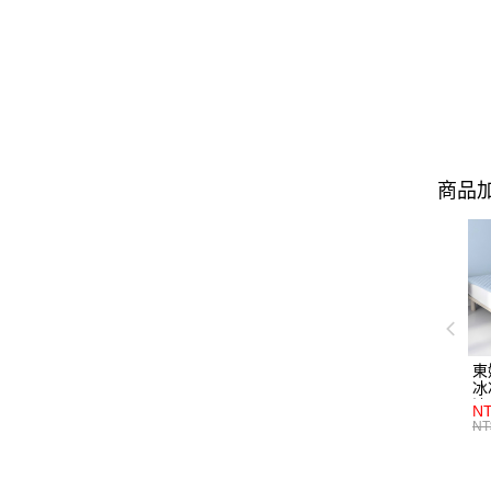
商品加
東
冰
涼
NT
選
NT
特