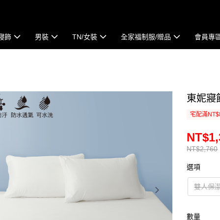
寢飾
男裝
TN/女裝
全家福制服/贈品
會員專
東妮寢
宅配滿NT$
NT$1,
NT$2,760
選項
雙人保
數量