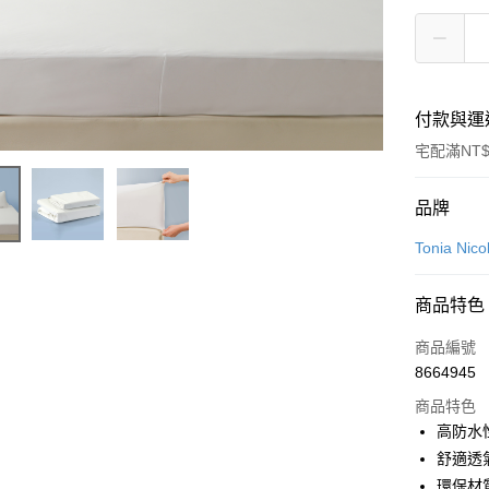
付款與運
宅配滿NT$
付款方式
品牌
信用卡一
Tonia Ni
LINE Pay
商品特色
Apple Pay
商品編號
悠遊付
8664945
商品特色
Google Pa
高防水
全盈+PAY
舒適透
環保材