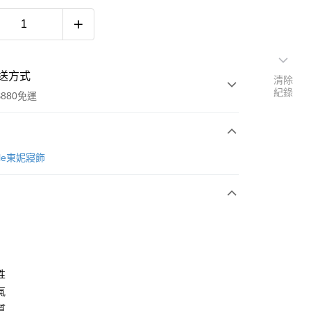
送方式
清除
紀錄
880免運
次付款
cole東妮寢飾
y
性
氣
質