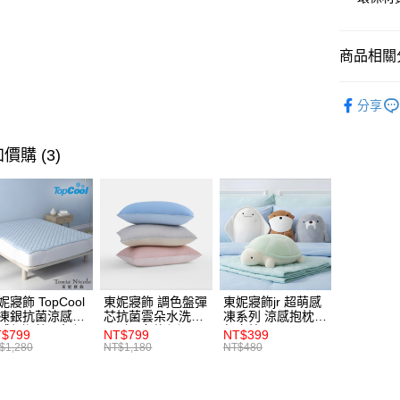
ATM付款
商品相關分
運送方式
★全館商
離島宅配
分享
每筆NT$4
規格／雙人／
全館滿$8
床寢配件 |
價購 (3)
每筆NT$1
妮寢飾 TopCool
東妮寢飾 調色盤彈
東妮寢飾jr 超萌感
凍銀抗菌涼感墊/
芯抗菌雲朵水洗枕
凍系列 涼感抱枕/
感保潔墊-8色任
2入組(多款任選)
午安枕
$799
NT$799
NT$399
(單人/雙人/加大/
$1,280
NT$1,180
NT$480
大)