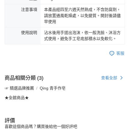
注意事項
本產品經四至六週天然熟成，不含防腐劑，
請放置通風乾燥處，以免變質。開封後請儘
早使用
使用說明
沾水後用手搓出泡沫，依一般洗臉、沐浴方
式使用，避免手工皂底部積水以免軟化。
客服
商品相關分類 (3)
查看全部
☞ 精選品牌推薦
Qing 青手作皂
★全館商品★
評價
喜歡這個商品嗎？購買後給他一個好評吧