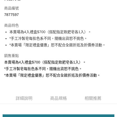
信用卡一次付款
商品編號
LINE Pay
7877597
Apple Pay
商品特色
悠遊付
本賣場為4入禮盒$700（搭配指定款肥皂各1入）。
*手工冷製皂每批色系不同，隨機出貨恕不挑色。
Google Pay
*本賣場「限定禮盒優惠」恕不配合全館折抵及折價券活動。
全盈+PAY
銷售重點
ATM付款
本賣場為4入禮盒$700（搭配指定款肥皂各1入）。
*手工冷製皂每批色系不同，隨機出貨恕不挑色。
運送方式
*本賣場「限定禮盒優惠」恕不配合全館折抵及折價券活動。
離島宅配
每筆NT$450，滿NT$10,000(含以上)免運費
全館滿$880免運
詳細說明
商品規格
相關推薦
每筆NT$100，滿NT$880(含以上)免運費