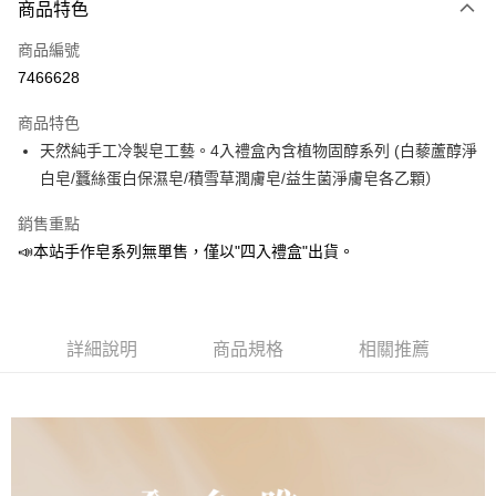
商品特色
信用卡一次付款
商品編號
LINE Pay
7466628
Apple Pay
商品特色
悠遊付
天然純手工冷製皂工藝。4入禮盒內含植物固醇系列 (白藜蘆醇淨
白皂/蠶絲蛋白保濕皂/積雪草潤膚皂/益生菌淨膚皂各乙顆）
Google Pay
銷售重點
全盈+PAY
📣本站手作皂系列無單售，僅以"四入禮盒"出貨。
ATM付款
運送方式
詳細說明
商品規格
相關推薦
離島宅配
每筆NT$450，滿NT$10,000(含以上)免運費
全館滿$880免運
每筆NT$100，滿NT$880(含以上)免運費