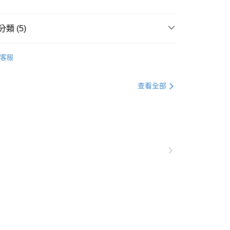
類 (5)
牌推薦
Tonia Nicole 東妮寢飾
客服
梳細棉
50，滿NT$10,000(含以上)免運費
品★
查看全部
滿額折588 領購物金折上折
80免運
00，滿NT$880(含以上)免運費
包枕套三件組