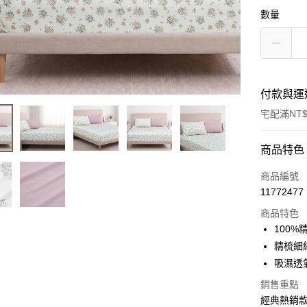
數量
付款與運
宅配滿NT$
付款方式
商品特色
信用卡一
商品編號
11772477
LINE Pay
商品特色
Apple Pay
100
精梳細
悠遊付
吸濕透
Google Pa
銷售重點
經典熱銷
全盈+PAY