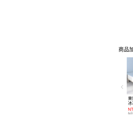
商品加
東
冰
涼
NT
選
NT
特