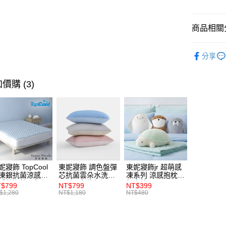
ATM付款
商品相關分
運送方式
☞ 精選品
分享
材質 | 精
離島宅配
每筆NT$4
★全館商
價購 (3)
熱銷床寢｜
全館滿$8
每筆NT$1
組合／床
妮寢飾 TopCool
東妮寢飾 調色盤彈
東妮寢飾jr 超萌感
凍銀抗菌涼感墊/
芯抗菌雲朵水洗枕
凍系列 涼感抱枕/
感保潔墊-8色任
2入組(多款任選)
午安枕
$799
NT$799
NT$399
(單人/雙人/加大/
$1,280
NT$1,180
NT$480
大)