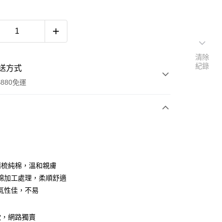
清除
紀錄
送方式
880免運
次付款
%精梳純棉，溫和親膚
綿加工處理，柔順舒適
氣性佳，不易
y
款，網路獨賣