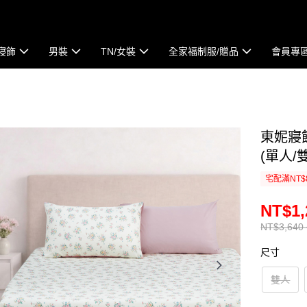
寢飾
男裝
TN/女裝
全家福制服/贈品
會員專
東妮寢
(單人/
宅配滿NT$
NT$1,
NT$3,640 
尺寸
雙人