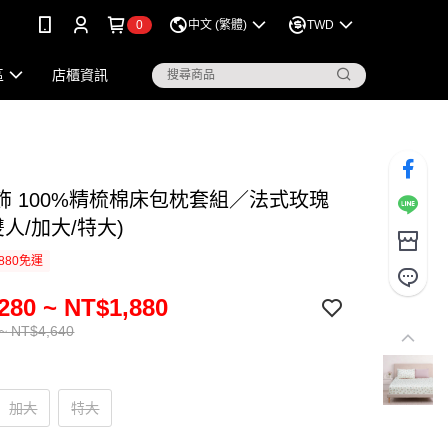
0
中文 (繁體)
TWD
區
店櫃資訊
飾 100%精梳棉床包枕套組／法式玫瑰
雙人/加大/特大)
880免運
280 ~ NT$1,880
~ NT$4,640
加大
特大