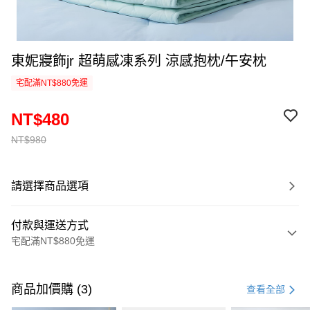
東妮寢飾jr 超萌感凍系列 涼感抱枕/午安枕
宅配滿NT$880免運
NT$480
NT$980
請選擇商品選項
付款與運送方式
宅配滿NT$880免運
付款方式
信用卡一次付款
商品加價購 (3)
查看全部