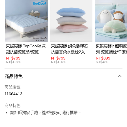
LINE Pay
Apple Pay
悠遊付
Google Pay
全盈+PAY
東妮寢飾 TopCool冰凍
東妮寢飾 調色盤彈芯
東妮寢飾jr 超萌感凍系
銀抗菌涼感墊/涼感保
抗菌雲朵水洗枕2入組
列 涼感抱枕/午安
ATM付款
潔墊-8色任選(單人/雙
(多款任選)
NT$799
NT$799
NT$399
NT$1,280
NT$1,180
NT$480
人/加大/特大)
運送方式
商品特色
離島宅配
每筆NT$450，滿NT$10,000(含以上)免運費
商品編號
11664413
全館滿$880免運
每筆NT$100，滿NT$880(含以上)免運費
商品特色
設計師獨家手繪，造型輕巧可隨行攜帶。