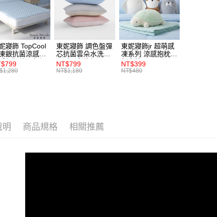
妮寢飾 TopCool
東妮寢飾 調色盤彈
東妮寢飾jr 超萌感
凍銀抗菌涼感墊/
芯抗菌雲朵水洗枕
凍系列 涼感抱枕/
感保潔墊-8色任
2入組(多款任選)
午安枕
$799
NT$799
NT$399
(單人/雙人/加大/
$1,280
NT$1,180
NT$480
大)
說明
商品規格
相關推薦