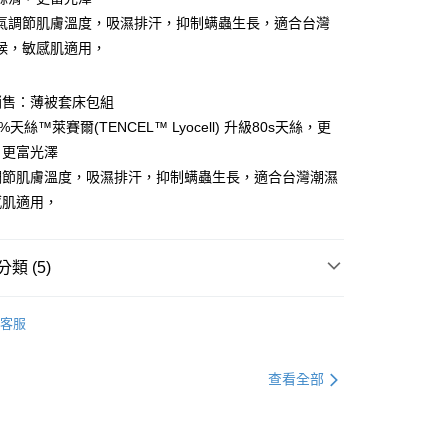
氣調節肌膚溫度，吸濕排汗，抑制螨蟲生長，適合台灣
y
候，敏感肌適用，
銷售：薄被套床包組
%天絲™萊賽爾(TENCEL™ Lyocell) 升級80s天絲，更
，更富光澤
調節肌膚溫度，吸濕排汗，抑制螨蟲生長，適合台灣潮濕
感肌適用，
50，滿NT$10,000(含以上)免運費
類 (5)
80免運
牌推薦
Tonia Nicole 東妮寢飾
00，滿NT$880(含以上)免運費
客服
品★
雅印花系列
查看全部
被套床包組
絲™萊賽爾(80支)