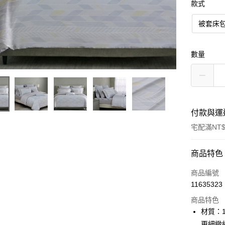
款式
被套床
數量
付款與運
宅配滿NT$
付款方式
商品特色
信用卡一
商品編號
11635323
LINE Pay
商品特色
Apple Pay
材質：1
更細緻