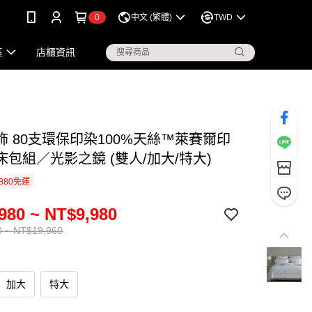
0
中文 (繁體)
TWD
區
店櫃資訊
飾 80支環保印染100%天絲™萊賽爾印
床包組／光影之鏡 (雙人/加大/特大)
880免運
980 ~ NT$9,980
0 ~ NT$19,960
加大
特大