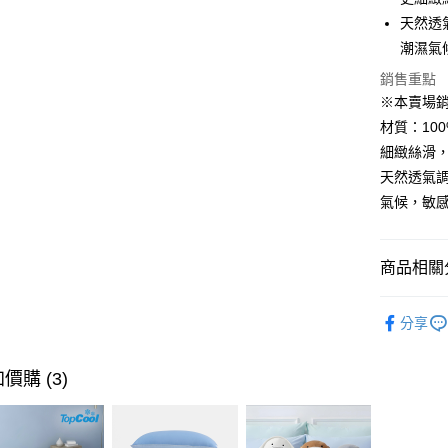
悠遊付
天然透
Google Pa
潮濕氣
全盈+PAY
銷售重點
※本賣場
ATM付款
材質：100
細緻絲滑
天然透氣
運送方式
氣候，敏
離島宅配
每筆NT$4
商品相關分
全館滿$8
☞ 精選品
每筆NT$1
分享
★全館商
風格／優
價購 (3)
組合／薄
材質 | 天