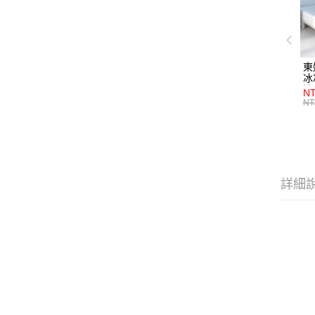
東
冰
涼
NT
選
NT
特
詳細