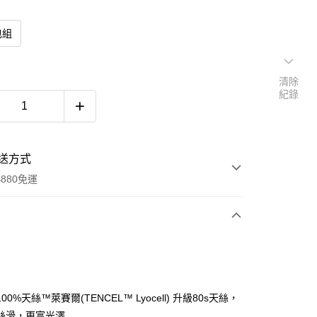
包組
清除
紀錄
送方式
880免運
次付款
00%天絲™萊賽爾(TENCEL™ Lyocell) 升級80s天絲，
絲滑，更富光澤