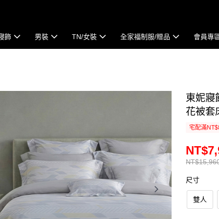
寢飾
男裝
TN/女裝
全家福制服/贈品
會員專
東妮寢
花被套
宅配滿NT$
NT$7,
NT$15,96
尺寸
雙人