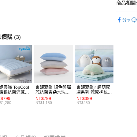
商品相關分
運送方式
☞ 精選品
分享
★全館商
離島宅配
每筆NT$4
熱銷床寢｜
價購 (3)
全館滿$8
每筆NT$1
妮寢飾 TopCool
東妮寢飾 調色盤彈
東妮寢飾jr 超萌感
凍銀抗菌涼感墊/
芯抗菌雲朵水洗枕
凍系列 涼感抱枕/
感保潔墊-8色任
2入組(多款任選)
午安枕
$799
NT$799
NT$399
(單人/雙人/加大/
$1,280
NT$1,180
NT$480
大)