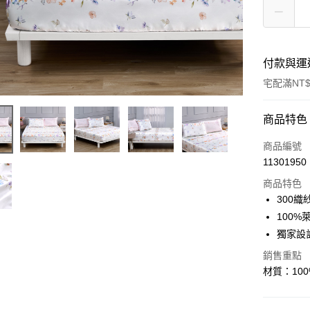
付款與運
宅配滿NT$
付款方式
商品特色
信用卡一
商品編號
11301950
LINE Pay
商品特色
Apple Pay
300
100
悠遊付
獨家設
Google Pa
銷售重點
材質：100%
全盈+PAY
ATM付款