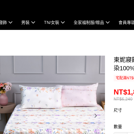
寢飾
男裝
TN/女裝
全家福制服/贈品
會員專
東妮寢飾
染10
宅配滿NT$
NT$1,
NT$6,240
尺寸
數量