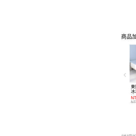
商品加
東
冰
涼
NT
選
NT
特