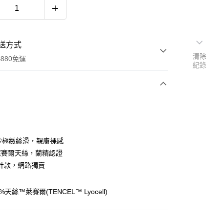
送方式
清除
880免運
紀錄
次付款
織紗極緻絲滑，親膚裸感
%萊賽爾天絲，蘭精認證
計款，網路獨賣
y
天絲™萊賽爾(TENCEL™ Lyocell)