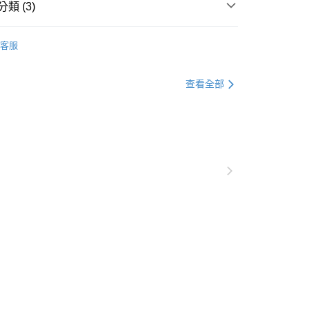
類 (3)
牌推薦
Tonia Nicole Basics
客服
品★
50，滿NT$10,000(含以上)免運費
滿額折588 領購物金折上折
查看全部
80免運
00，滿NT$880(含以上)免運費