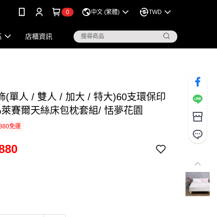
0
中文 (繁體)
TWD
區
店櫃資訊
(單人 / 雙人 / 加大 / 特大)60支環保印
0%萊賽爾天絲床包枕套組/ 恬夢花園
880免運
880