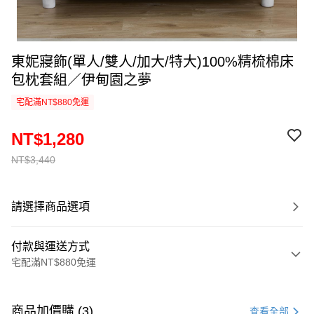
東妮寢飾(單人/雙人/加大/特大)100%精梳棉床
包枕套組／伊甸園之夢
宅配滿NT$880免運
NT$1,280
NT$3,440
請選擇商品選項
付款與運送方式
宅配滿NT$880免運
付款方式
信用卡一次付款
商品加價購 (3)
查看全部