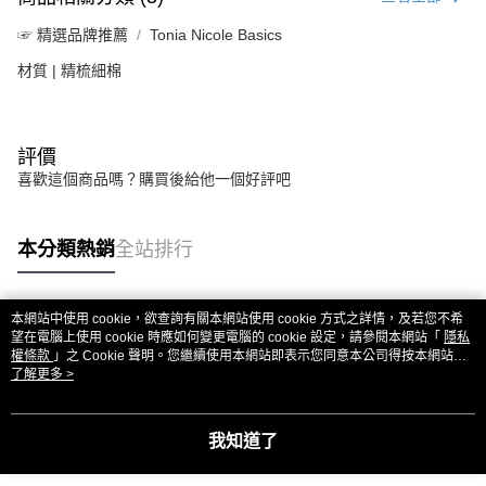
☞ 精選品牌推薦
Tonia Nicole Basics
材質 | 精梳細棉
評價
喜歡這個商品嗎？購買後給他一個好評吧
本分類熱銷
全站排行
本網站中使用 cookie，欲查詢有關本網站使用 cookie 方式之詳情，及若您不希
熱門標籤
望在電腦上使用 cookie 時應如何變更電腦的 cookie 設定，請參閱本網站「
隱私
權條款
」之 Cookie 聲明。您繼續使用本網站即表示您同意本公司得按本網站使
用條款之 Cookie 聲明使用 cookie。
了解更多 >
我知道了