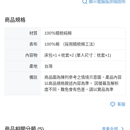
顯示電腦版詳細說明
商品規格
材質
100％精梳純棉
表布
100％棉 （採用精梳棉工法）
內容物
床包×1＋枕套×2 (單人尺寸：枕套×1)
產地
台灣
備註
商品圖為陳列參考之情境示意圖，產品內容
以商品規格敘述內容為準。 因螢幕及解析
度不同，難免會有色差，請以實品為準
客服
商品相關分類 (5)
查看全部