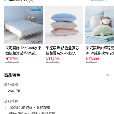
LINE Pay
Apple Pay
悠遊付
Google Pay
全盈+PAY
東妮寢飾 TopCool冰凍
東妮寢飾 調色盤彈芯
東妮寢飾jr 超萌感凍系
銀抗菌涼感墊/涼感保
抗菌雲朵水洗枕2入組
列 涼感抱枕/午安
ATM付款
潔墊-8色任選(單人/雙
(多款任選)
NT$799
NT$799
NT$399
NT$1,280
NT$1,180
NT$480
人/加大/特大)
運送方式
商品特色
離島宅配
每筆NT$450，滿NT$10,000(含以上)免運費
商品編號
11266178
全館滿$880免運
每筆NT$100，滿NT$880(含以上)免運費
商品特色
100%精梳純棉，溫和親膚
精梳細綿加工處理，柔順舒適