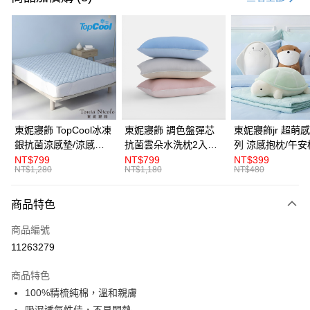
LINE Pay
Apple Pay
悠遊付
Google Pay
全盈+PAY
東妮寢飾 TopCool冰凍
東妮寢飾 調色盤彈芯
東妮寢飾jr 超萌感凍系
銀抗菌涼感墊/涼感保
抗菌雲朵水洗枕2入組
列 涼感抱枕/午安
ATM付款
潔墊-8色任選(單人/雙
(多款任選)
NT$799
NT$799
NT$399
NT$1,280
NT$1,180
NT$480
人/加大/特大)
運送方式
商品特色
離島宅配
每筆NT$450，滿NT$10,000(含以上)免運費
商品編號
11263279
全館滿$880免運
每筆NT$100，滿NT$880(含以上)免運費
商品特色
100%精梳純棉，溫和親膚
吸濕透氣性佳，不易悶熱