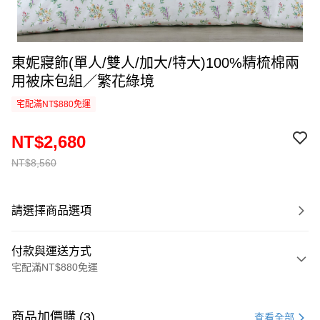
東妮寢飾(單人/雙人/加大/特大)100%精梳棉兩
用被床包組／繁花綠境
宅配滿NT$880免運
NT$2,680
NT$8,560
請選擇商品選項
付款與運送方式
宅配滿NT$880免運
付款方式
信用卡一次付款
商品加價購 (3)
查看全部