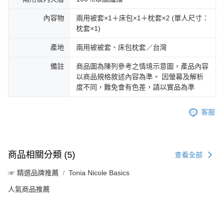
內容物
兩用被套×1＋床包×1＋枕套×2 (單人尺寸：
枕套×1)
產地
兩用被被套、床包枕套／台灣
備註
商品圖為陳列參考之情境示意圖，產品內容
以商品規格敘述內容為準。 因螢幕及解析
度不同，難免會有色差，請以實品為準
客服
商品相關分類 (5)
查看全部
☞ 精選品牌推薦
Tonia Nicole Basics
人氣商品推薦