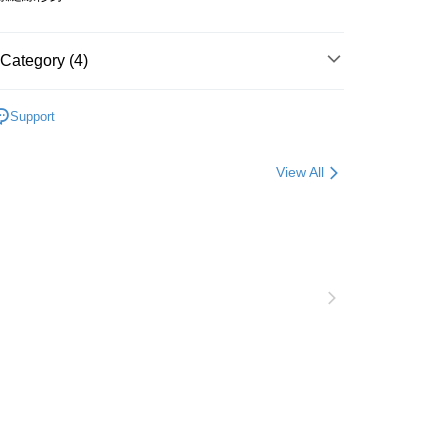
y
Category (4)
fer
牌推薦
TN Athleisure
Support
品★
 Method
ure
上身系列
View All
TN休閒運動服 新品登場
er | Free shipping on orders of NT$10,000 or more
80免運
er | Free shipping on orders of NT$880 or more