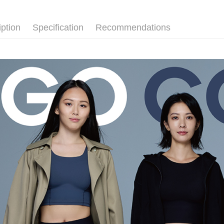
iption
Specification
Recommendations