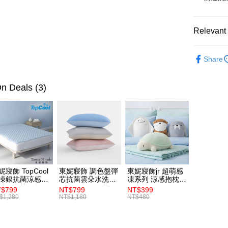
Google Pa
Plus Pay
Relevant 
ATM Trans
☞ 精選品
Share
★全館商
Shipping
TN Athleis
n Deals (3)
離島宅配
視覺瞬瘦｜
NT$450/ord
全館滿$8
NT$100/ord
妮寢飾 TopCool
東妮寢飾 調色盤彈
東妮寢飾jr 超萌感
凍銀抗菌涼感墊/
芯抗菌雲朵水洗枕
凍系列 涼感抱枕/
感保潔墊-8色任
2入組(多款任選)
午安枕
$799
NT$799
NT$399
(單人/雙人/加大/
$1,280
NT$1,180
NT$480
大)