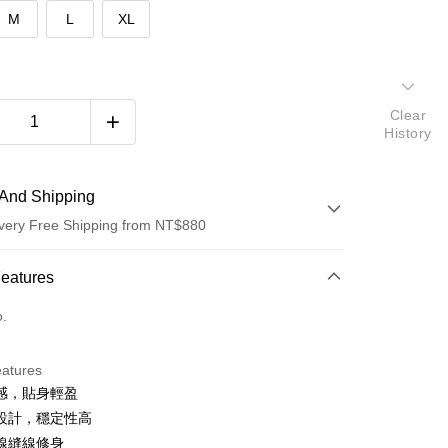
M
L
XL
Clear
History
And Shipping
very Free Shipping from NT$880
 Method
Features
d (Full Payment)
o.
eatures
感，貼身輕盈
設計，穩定性高
t
線縫線修身