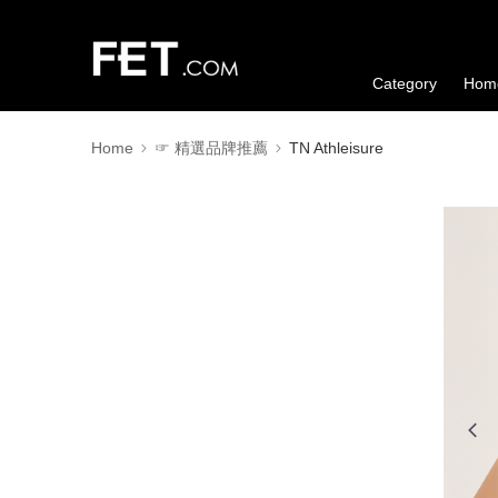
Category
Hom
Home
☞ 精選品牌推薦
TN Athleisure