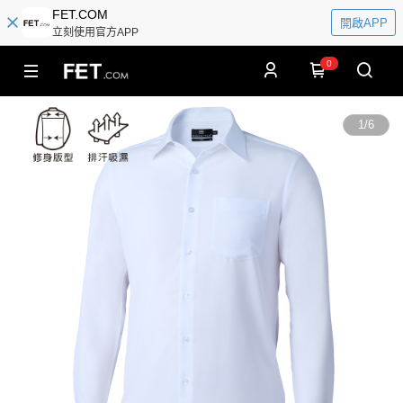
FET.COM
開啟APP
立刻使用官方APP
0
1
/
6