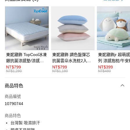
LINE Pay
Apple Pay
悠遊付
Google Pay
全盈+PAY
東妮寢飾 TopCool冰凍
東妮寢飾 調色盤彈芯
東妮寢飾jr 超萌感凍系
銀抗菌涼感墊/涼感保
抗菌雲朵水洗枕2入組
列 涼感抱枕/午安
ATM付款
潔墊-8色任選(單人/雙
(多款任選)
NT$799
NT$799
NT$399
NT$1,280
NT$1,180
NT$480
人/加大/特大)
運送方式
商品特色
離島宅配
每筆NT$450，滿NT$10,000(含以上)免運費
商品編號
10790744
全館滿$880免運
每筆NT$100，滿NT$880(含以上)免運費
商品特色
台灣製 吸濕排汗
親膚不易起皺