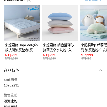
LINE Pay
Apple Pay
悠遊付
Google Pay
全盈+PAY
東妮寢飾 TopCool冰凍
東妮寢飾 調色盤彈芯
東妮寢飾jr 超萌感凍系
銀抗菌涼感墊/涼感保
抗菌雲朵水洗枕2入組
列 涼感抱枕/午安
ATM付款
潔墊-8色任選(單人/雙
(多款任選)
NT$799
NT$799
NT$399
NT$1,280
NT$1,180
NT$480
人/加大/特大)
運送方式
商品特色
離島宅配
每筆NT$450，滿NT$10,000(含以上)免運費
商品編號
10762231
全館滿$880免運
每筆NT$100，滿NT$880(含以上)免運費
銷售重點
吸濕速乾
親膚面料