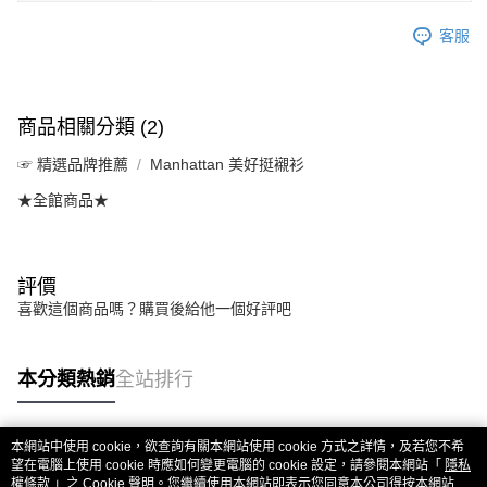
客服
商品相關分類 (2)
☞ 精選品牌推薦
Manhattan 美好挺襯衫
★全館商品★
評價
喜歡這個商品嗎？購買後給他一個好評吧
本分類熱銷
全站排行
本網站中使用 cookie，欲查詢有關本網站使用 cookie 方式之詳情，及若您不希
熱門標籤
望在電腦上使用 cookie 時應如何變更電腦的 cookie 設定，請參閱本網站「
隱私
權條款
」之 Cookie 聲明。您繼續使用本網站即表示您同意本公司得按本網站使