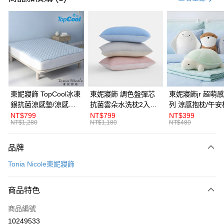
LINE Pay
Apple Pay
悠遊付
Google Pay
全盈+PAY
東妮寢飾 TopCool冰凍
東妮寢飾 調色盤彈芯
東妮寢飾jr 超萌感凍系
銀抗菌涼感墊/涼感保
抗菌雲朵水洗枕2入組
列 涼感抱枕/午安
ATM付款
潔墊-8色任選(單人/雙
(多款任選)
NT$799
NT$799
NT$399
NT$1,280
NT$1,180
NT$480
人/加大/特大)
運送方式
品牌
離島宅配
每筆NT$450，滿NT$10,000(含以上)免運費
Tonia Nicole東妮寢飾
全館滿$880免運
商品特色
每筆NT$100，滿NT$880(含以上)免運費
商品編號
10249533