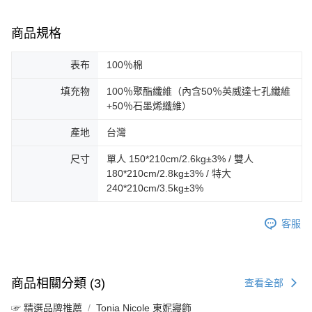
商品規格
表布
100％棉
填充物
100％聚酯纖維（內含50％英威達七孔纖維
+50％石墨烯纖維）
產地
台灣
尺寸
單人 150*210cm/2.6kg±3% / 雙人
180*210cm/2.8kg±3% / 特大
240*210cm/3.5kg±3%
客服
商品相關分類 (3)
查看全部
☞ 精選品牌推薦
Tonia Nicole 東妮寢飾