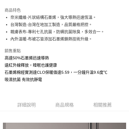
商品特色
奈米纖維-片狀結構石墨烯，強大導熱迅速恆溫。
台灣製造-台灣在地加工製造，品質嚴格把控。
親膚表布-專利七孔抗菌，防螨抗菌除臭，多效合一。
內外溫暖-布被芯皆添加石墨烯鎖熱技術升級。
銷售重點
高達50%石墨烯迅速導熱
遠紅外線釋放，睡眠也護健康
石墨烯棉經實測達CLO保暖值達5.59，一分鐘升溫9.6度℃
吸濕抗菌 有效抗靜電
詳細說明
商品規格
相關推薦