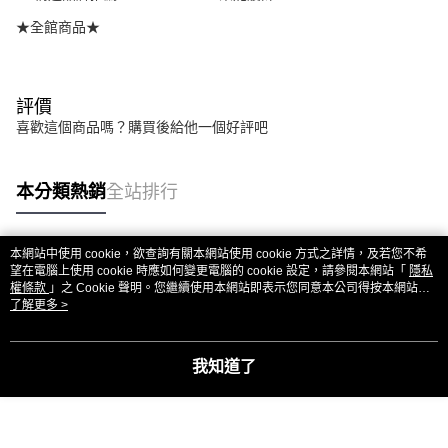
★全館商品★
評價
喜歡這個商品嗎？購買後給他一個好評吧
本分類熱銷
全站排行
本網站中使用 cookie，欲查詢有關本網站使用 cookie 方式之詳情，及若您不希
熱門標籤
望在電腦上使用 cookie 時應如何變更電腦的 cookie 設定，請參閱本網站「
隱私
權條款
」之 Cookie 聲明。您繼續使用本網站即表示您同意本公司得按本網站使
用條款之 Cookie 聲明使用 cookie。
了解更多 >
我知道了