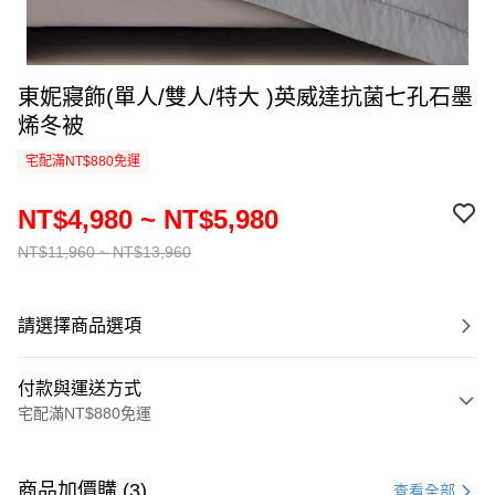
東妮寢飾(單人/雙人/特大 )英威達抗菌七孔石墨
烯冬被
宅配滿NT$880免運
NT$4,980 ~ NT$5,980
NT$11,960 ~ NT$13,960
請選擇商品選項
付款與運送方式
宅配滿NT$880免運
付款方式
信用卡一次付款
商品加價購 (3)
查看全部