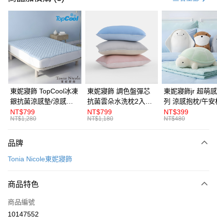
LINE Pay
Apple Pay
悠遊付
Google Pay
全盈+PAY
東妮寢飾 TopCool冰凍
東妮寢飾 調色盤彈芯
東妮寢飾jr 超萌感凍系
銀抗菌涼感墊/涼感保
抗菌雲朵水洗枕2入組
列 涼感抱枕/午安
ATM付款
潔墊-8色任選(單人/雙
(多款任選)
NT$799
NT$799
NT$399
NT$1,280
NT$1,180
NT$480
人/加大/特大)
運送方式
品牌
離島宅配
每筆NT$450，滿NT$10,000(含以上)免運費
Tonia Nicole東妮寢飾
全館滿$880免運
商品特色
每筆NT$100，滿NT$880(含以上)免運費
商品編號
10147552