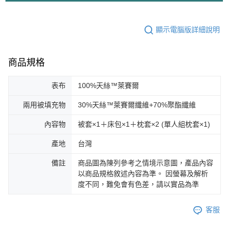
顯示電腦版詳細說明
商品規格
表布
100%天絲™萊賽爾
兩用被填充物
30%天絲™萊賽爾纖維+70%聚酯纖維
內容物
被套×1＋床包×1＋枕套×2 (單人組枕套×1)
產地
台灣
備註
商品圖為陳列參考之情境示意圖，產品內容
以商品規格敘述內容為準。 因螢幕及解析
度不同，難免會有色差，請以實品為準
客服