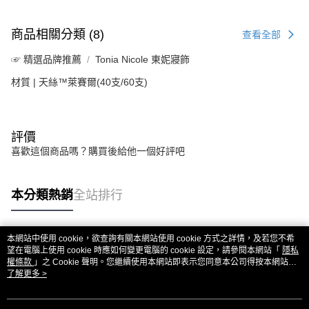
商品相關分類 (8)
查看全部
☞ 精選品牌推薦
Tonia Nicole 東妮寢飾
材質 | 天絲™萊賽爾(40支/60支)
評價
喜歡這個商品嗎？購買後給他一個好評吧
本分類熱銷
全站排行
本網站中使用 cookie，欲查詢有關本網站使用 cookie 方式之詳情，及若您不希
熱門標籤
望在電腦上使用 cookie 時應如何變更電腦的 cookie 設定，請參閱本網站「
隱私
權條款
」之 Cookie 聲明。您繼續使用本網站即表示您同意本公司得按本網站使
用條款之 Cookie 聲明使用 cookie。
了解更多 >