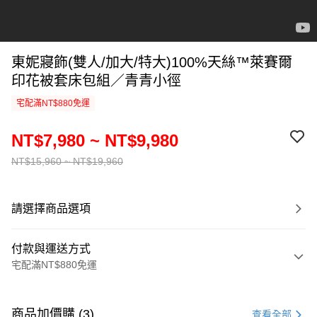
東妮寢飾(雙人/加大/特大)100%天絲™萊賽爾
印花被套床包組／青青小徑
宅配滿NT$880免運
NT$7,980 ~ NT$9,980
NT$15,960 ~ NT$19,960
請選擇商品選項
付款與運送方式
宅配滿NT$880免運
付款方式
信用卡一次付款
商品加價購 (3)
查看全部